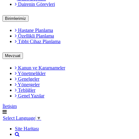
Dairenin Görevleri
Birimlerimiz
Hastane Planlama
Özellikli Planlama
Tıbbi Cihaz Planlama
Mevzuat
Kanun ve Kararnameler
Yönetmelikler
Genelgeler
Yönergeler
Tebliğler
Genel Yazılar
İletişim
Select Language
▼
Site Haritası