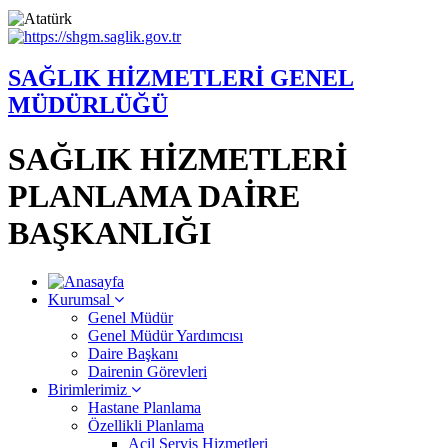
SAĞLIK HİZMETLERİ GENEL
MÜDÜRLÜĞÜ
SAĞLIK HİZMETLERİ
PLANLAMA DAİRE
BAŞKANLIĞI
Kurumsal
Genel Müdür
Genel Müdür Yardımcısı
Daire Başkanı
Dairenin Görevleri
Birimlerimiz
Hastane Planlama
Özellikli Planlama
Acil Servis Hizmetleri