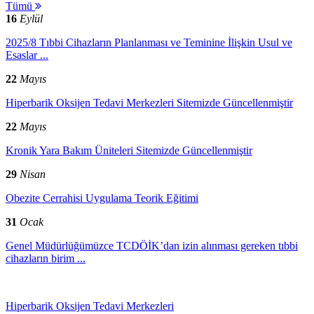
Tümü
16
Eylül
2025/8 Tıbbi Cihazların Planlanması ve Teminine İlişkin Usul ve
Esaslar ...
22
Mayıs
Hiperbarik Oksijen Tedavi Merkezleri Sitemizde Güncellenmiştir
22
Mayıs
Kronik Yara Bakım Üniteleri Sitemizde Güncellenmiştir
29
Nisan
Obezite Cerrahisi Uygulama Teorik Eğitimi
31
Ocak
Genel Müdürlüğümüzce TCDÖİK’dan izin alınması gereken tıbbi
cihazların birim ...
Hiperbarik Oksijen Tedavi Merkezleri