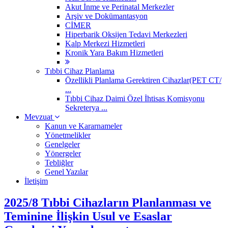
Akut İnme ve Perinatal Merkezler
Arşiv ve Dokümantasyon
CİMER
Hiperbarik Oksijen Tedavi Merkezleri
Kalp Merkezi Hizmetleri
Kronik Yara Bakım Hizmetleri
Tıbbi Cihaz Planlama
Özellikli Planlama Gerektiren Cihazlar(PET CT/
...
Tıbbi Cihaz Daimi Özel İhtisas Komisyonu
Sekreterya ...
Mevzuat
Kanun ve Kararnameler
Yönetmelikler
Genelgeler
Yönergeler
Tebliğler
Genel Yazılar
İletişim
2025/8 Tıbbi Cihazların Planlanması ve
Teminine İlişkin Usul ve Esaslar