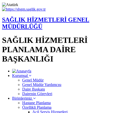
SAĞLIK HİZMETLERİ GENEL
MÜDÜRLÜĞÜ
SAĞLIK HİZMETLERİ
PLANLAMA DAİRE
BAŞKANLIĞI
Kurumsal
Genel Müdür
Genel Müdür Yardımcısı
Daire Başkanı
Dairenin Görevleri
Birimlerimiz
Hastane Planlama
Özellikli Planlama
Acil Servis Hizmetleri