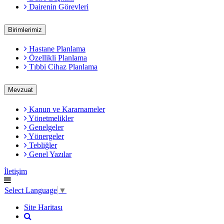
Dairenin Görevleri
Birimlerimiz
Hastane Planlama
Özellikli Planlama
Tıbbi Cihaz Planlama
Mevzuat
Kanun ve Kararnameler
Yönetmelikler
Genelgeler
Yönergeler
Tebliğler
Genel Yazılar
İletişim
Select Language
▼
Site Haritası